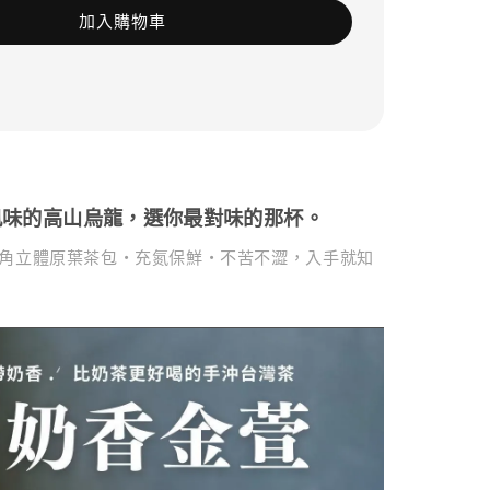
加入購物車
風味的高山烏龍，選你最對味的那杯。
角立體原葉茶包・充氮保鮮・不苦不澀，入手就知