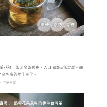
雅蘭花韻。茶湯金黃透亮，入口滑順毫無澀感。韻
早晨醒腦的絕佳良伴。
系・搭配早餐