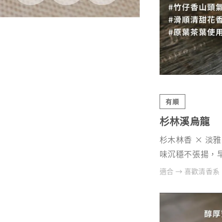
有順
杉林溪烏龍
杉木林香 × 淡
味沉穩不張揚，
適合 → 喜歡清香