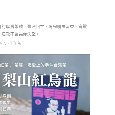
育的厚實茶體，豐潤回甘，喝完嘴裡留香。喜歡
，這款不會讓你失望。
感的人・下午茶