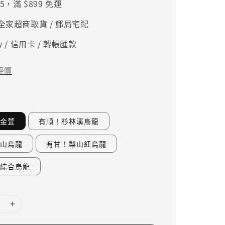
5，滿 $899 免運
、全家超商取貨 / 郵局宅配
ay / 信用卡 / 轉帳匯款
評價
金萱
有順！杉林溪烏龍
山烏龍
有甘！梨山紅烏龍
綜合烏龍