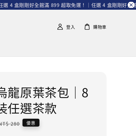
盒剛剛好
全館滿 899 超取免運！｜任選 4 盒剛剛好
全館滿 89
登入
購物車
烏龍原葉茶包｜8
裝任選茶款
Regular
優惠
NT$ 280
price