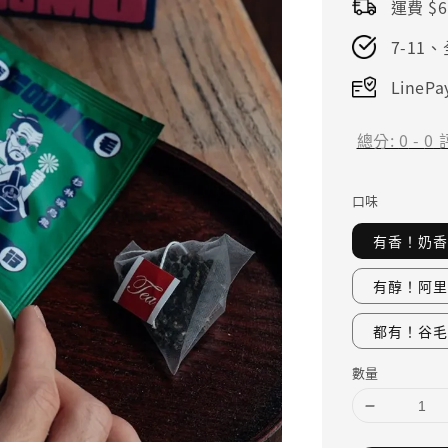
運費 $6
7-11
LineP
總分:
0
-
0
口味
有香！奶香
有醇！阿里
都有！谷毛
數量