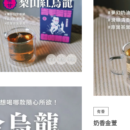
有香
奶香金萱