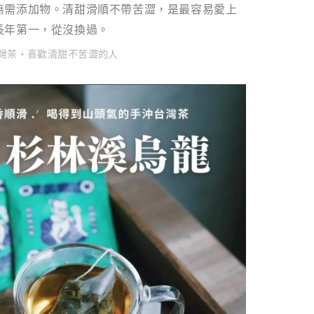
無需添加物。清甜滑順不帶苦澀，是最容易愛上
長年第一，從沒換過。
台灣茶・喜歡清甜不苦澀的人