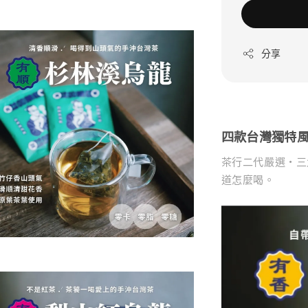
分享
四款台灣獨特
茶行二代嚴選・三
道怎麼喝。