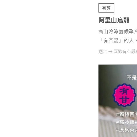
有醇
阿里山烏龍
高山冷涼氣候孕
「有茶感」的人
適合 → 喜歡有茶