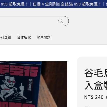
超取免運！｜任選 4 盒剛剛好
全館滿 899 超取免運！｜任選 4 
特別企劃
合作店家
常見問題
谷毛
入盒
Sale
NT$ 240
price