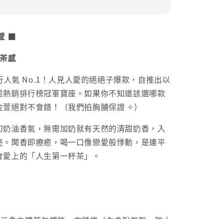
萱 ■
甜茶感
茶行人氣 No.1！人見人愛的絕絕子爆款，自推出以
居熱銷排行榜冠軍寶座。如果你不知道該選哪款
金萱絕對不會錯！（我們拍胸脯保證 ✧）
幻奶油香氣，無需加奶就有天然的清甜奶香，入
亮。聞香即療癒，喝一口像戀愛般悸動，是連平
會愛上的「人生第一杯茶」。