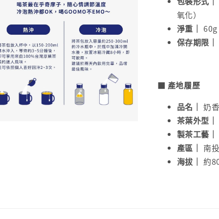
包裝形式｜
氧化）
淨重｜
60g
保存期限｜
■ 產地履歷
品名｜
奶香
茶葉外型｜
製茶工藝｜
產區｜
南投
海拔｜
約80