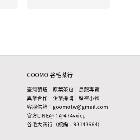
GOOMO 谷毛茶行
臺灣製造｜原葉茶包｜烏龍專賣
異業合作｜企業採購｜婚禮小物
客服信箱：goomotw@gmail.com
官方LINE@：@474vxicp
谷毛大商行（統編：93143664）