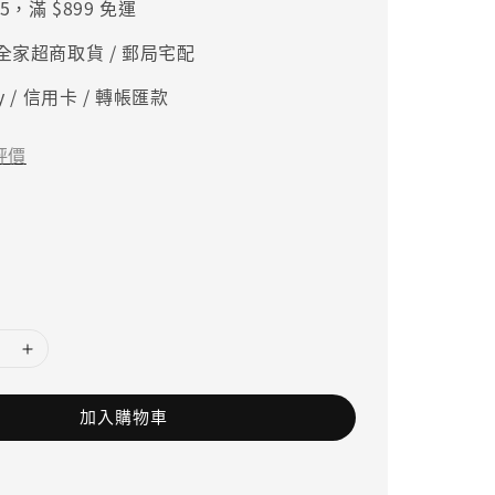
5，滿 $899 免運
、全家超商取貨 / 郵局宅配
ay / 信用卡 / 轉帳匯款
評價
加入購物車