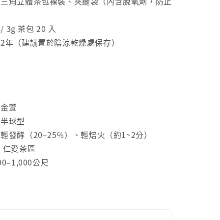
三角立體茶包裸裝、夾鏈袋（內含脫氧劑，防止
 / 3g 茶包 20 入
2年（建議置於陰涼乾燥處保存）
金萱
半球型
輕發酵（20–25%）、輕焙火（約1~2分）
 仁愛茶區
0–1,000公尺