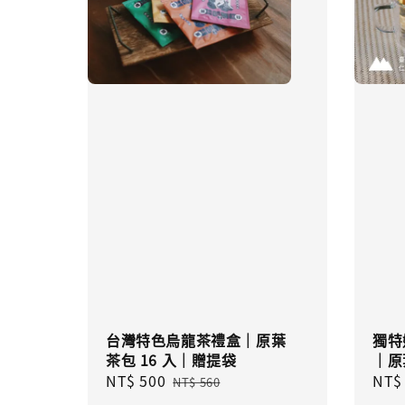
台灣特色烏龍茶禮盒｜原葉
獨特
茶包 16 入｜贈提袋
｜原
Sale
NT$ 500
Regular
Sale
NT$
NT$ 560
price
price
pric