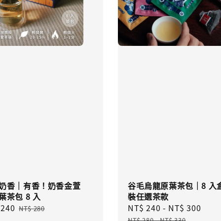
奶香｜有香！奶香金萱
谷毛烏龍原葉茶包｜8 入
葉茶包 8 入
裝任選茶款
 240
Regular
Sale
NT$ 240
-
NT$ 300
Reg
NT$ 280
e
price
price
pric
NT$ 280
-
NT$ 330