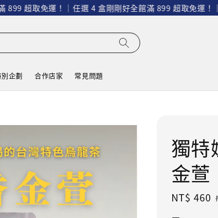
99 超取免運！｜任選 4 盒剛剛好
全館滿 899 超取免運！｜任
特別企劃
合作店家
常見問題
獨特
金萱
Sale
NT$ 460
price