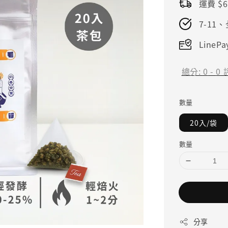
運費 $6
7-11
LineP
總分:
0
-
0
數量
20入/袋
數量
分享