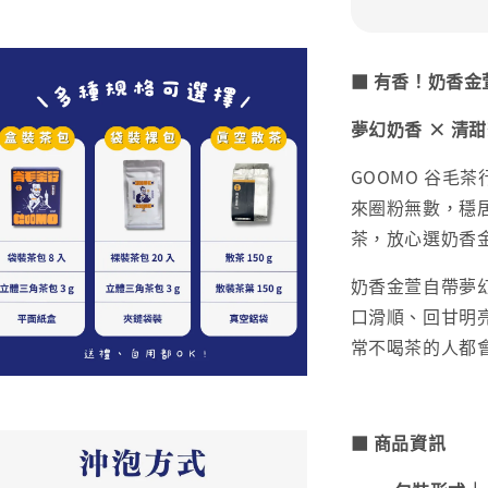
■ 有香！奶香金
夢幻奶香 × 清
GOOMO 谷毛
來圈粉無數，穩
茶，放心選奶香
奶香金萱自帶夢
口滑順、回甘明
常不喝茶的人都
■ 商品資訊